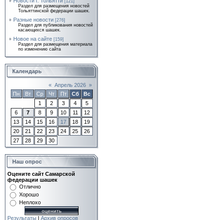
Новости г. Тольятти
[121]
Раздел для размещения новостей
Тольяттинской федерации шашек.
Разные новости
[276]
Раздел для публикования новостей
касающихся шашек.
Новое на сайте
[159]
Раздел для размещения материала
по изменению сайта
Календарь
«
Апрель 2026
»
Пн
Вт
Ср
Чт
Пт
Сб
Вс
1
2
3
4
5
6
7
8
9
10
11
12
13
14
15
16
17
18
19
20
21
22
23
24
25
26
27
28
29
30
Наш опрос
Оцените сайт Самарской
федерации шашек
Отлично
Хорошо
Неплохо
Результаты
|
Архив опросов