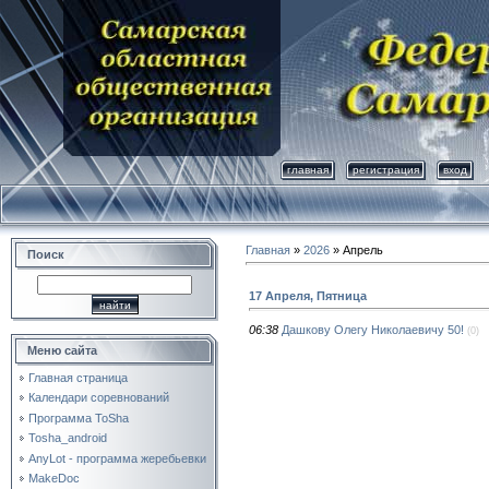
главная
регистрация
вход
Главная
»
2026
»
Апрель
Поиск
17 Апреля, Пятница
06:38
Дашкову Олегу Николаевичу 50!
(0)
Меню сайта
Главная страница
Календари соревнований
Программа ToSha
Tosha_android
AnyLot - программа жеребьевки
MakeDoc