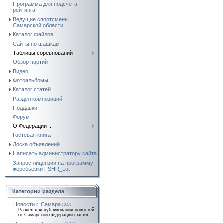
Программа для подсчета
рейтинга
Ведущие спортсмены
Самарской области
Каталог файлов
Сайты по шашкам
Таблицы соревнований
Обзор партий
Видео
Фотоальбомы
Каталог статей
Раздел композиций
Поддавки
Форум
О Федерации ...
Гостевая книга
Доска объявлений
Написать администратору сайта
Запрос лицензии на программу
жеребьевки FSHR_Lot
Категории раздела
Новости г. Самара
[245]
Раздел для публикования новостей
от Самарской федерации шашек