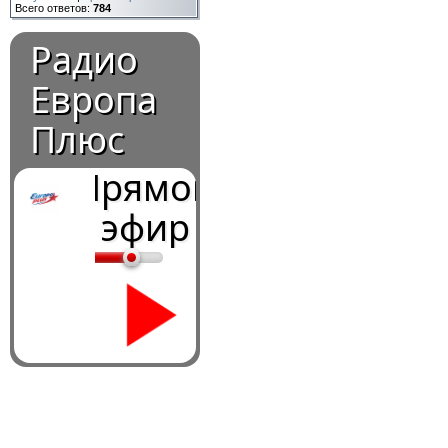
Всего ответов:
784
Радио
Европа
Плюс
Прямой
эфир
0:00