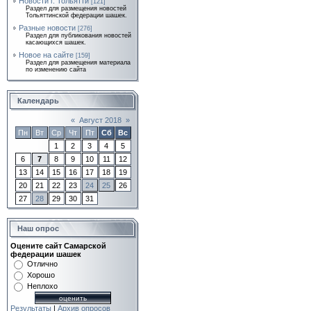
Новости г. Тольятти
[121]
Раздел для размещения новостей
Тольяттинской федерации шашек.
Разные новости
[276]
Раздел для публикования новостей
касающихся шашек.
Новое на сайте
[159]
Раздел для размещения материала
по изменению сайта
Календарь
«
Август 2018
»
Пн
Вт
Ср
Чт
Пт
Сб
Вс
1
2
3
4
5
6
7
8
9
10
11
12
13
14
15
16
17
18
19
20
21
22
23
24
25
26
27
28
29
30
31
Наш опрос
Оцените сайт Самарской
федерации шашек
Отлично
Хорошо
Неплохо
Результаты
|
Архив опросов