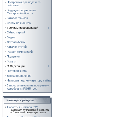
Программа для подсчета
рейтинга
Ведущие спортсмены
Самарской области
Каталог файлов
Сайты по шашкам
Таблицы соревнований
Обзор партий
Видео
Фотоальбомы
Каталог статей
Раздел композиций
Поддавки
Форум
О Федерации ...
Гостевая книга
Доска объявлений
Написать администратору сайта
Запрос лицензии на программу
жеребьевки FSHR_Lot
Категории раздела
Новости г. Самара
[245]
Раздел для публикования новостей
от Самарской федерации шашек