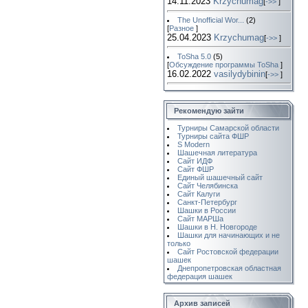
14.11.2023
Krzychumag
[
->>
]
The Unofficial Wor...
(2)
[
Разное
]
25.04.2023
Krzychumag
[
->>
]
ToSha 5.0
(5)
[
Обсуждение программы ToSha
]
16.02.2022
vasilydybinin
[
->>
]
Рекомендую зайти
Турниры Самарской области
Турниры сайта ФШР
S Modern
Шашечная литература
Сайт ИДФ
Сайт ФШР
Единый шашечный сайт
Сайт Челябинска
Сайт Калуги
Санкт-Петербург
Шашки в России
Сайт МАРШа
Шашки в Н. Новгороде
Шашки для начинающих и не
только
Сайт Ростовской федерации
шашек
Днепропетровская областная
федерация шашек
Архив записей