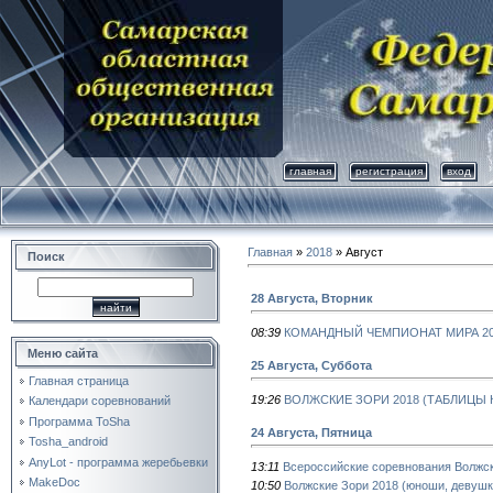
главная
регистрация
вход
Главная
»
2018
»
Август
Поиск
28 Августа, Вторник
08:39
КОМАНДНЫЙ ЧЕМПИОНАТ МИРА 20
Меню сайта
25 Августа, Суббота
Главная страница
19:26
ВОЛЖСКИЕ ЗОРИ 2018 (ТАБЛИЦЫ
Календари соревнований
Программа ToSha
24 Августа, Пятница
Tosha_android
AnyLot - программа жеребьевки
13:11
Всероссийские соревнования Волжск
MakeDoc
10:50
Волжские Зори 2018 (юноши, девушки