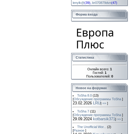
lenylk@
(39)
,
br070879dvn
(47)
Форма входа
Европа
Плюс
Статистика
Онлайн всего:
1
Гостей:
1
Пользователей:
0
Новое на форумах
ToSha 8.0
(13)
[
Обсуждение программы ToSha
]
23.02.2026
LRU
[
->>
]
ToSha 7
(11)
[
Обсуждение программы ToSha
]
29.09.2024
kotbarsik371
[
->>
]
The Unofficial Wor...
(2)
[
Разное
]