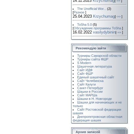
14.11.2023
Krzychumag
[
->>
]
The Unofficial Wor...
(2)
[
Разное
]
25.04.2023
Krzychumag
[
->>
]
ToSha 5.0
(5)
[
Обсуждение программы ToSha
]
16.02.2022
vasilydybinin
[
->>
]
Рекомендую зайти
Турниры Самарской области
Турниры сайта ФШР
S Modern
Шашечная литература
Сайт ИДФ
Сайт ФШР
Единый шашечный сайт
Сайт Челябинска
Сайт Калуги
Санкт-Петербург
Шашки в России
Сайт МАРШа
Шашки в Н. Новгороде
Шашки для начинающих и не
только
Сайт Ростовской федерации
шашек
Днепропетровская областная
федерация шашек
Архив записей