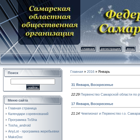
главная
регистрация
вход
Главная
»
2016
»
Январь
Поиск
31 Января, Воскресенье
22:29
Первенство Самарской области по 
Меню сайта
17 Января, Воскресенье
Главная страница
21:14
Чемпионат и Первенство г.о. Самар
Календари соревнований
Программа ToSha
Tosha_android
AnyLot - программа жеребьевки
MakeDoc