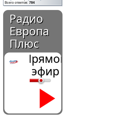
Всего ответов:
784
Радио
Европа
Плюс
Прямой
эфир
0:00