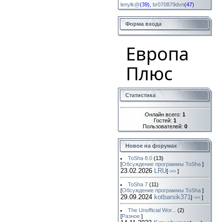
lenylk@
(39)
,
br070879dvn
(47)
Форма входа
Европа
Плюс
Статистика
Онлайн всего:
1
Гостей:
1
Пользователей:
0
Новое на форумах
ToSha 8.0
(13)
[
Обсуждение программы ToSha
]
23.02.2026
LRU
[
->>
]
ToSha 7
(11)
[
Обсуждение программы ToSha
]
29.09.2024
kotbarsik371
[
->>
]
The Unofficial Wor...
(2)
[
Разное
]