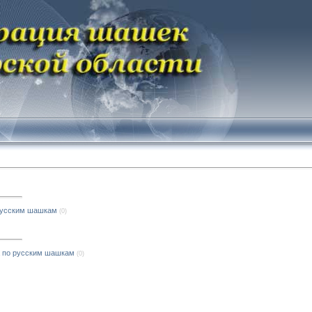
русским шашкам
(0)
а по русским шашкам
(0)