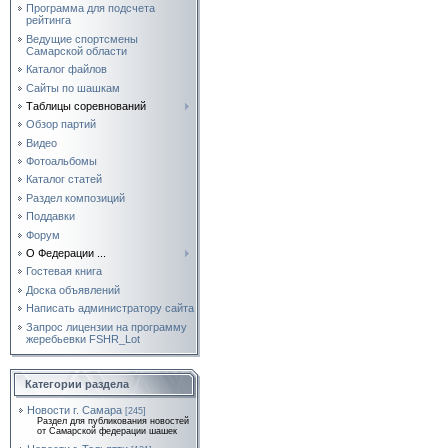
Программа для подсчета
рейтинга
Ведущие спортсмены
Самарской области
Каталог файлов
Сайты по шашкам
Таблицы соревнований
Обзор партий
Видео
Фотоальбомы
Каталог статей
Раздел композиций
Поддавки
Форум
О Федерации ...
Гостевая книга
Доска объявлений
Написать администратору сайта
Запрос лицензии на программу
жеребьевки FSHR_Lot
Категории раздела
Новости г. Самара
[245]
Раздел для публикования новостей
от Самарской федерации шашек