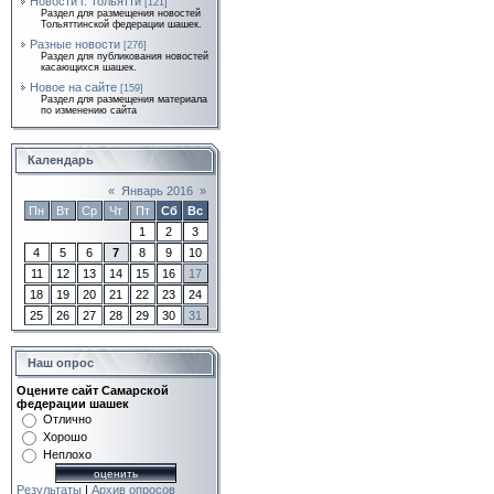
Новости г. Тольятти
[121]
Раздел для размещения новостей
Тольяттинской федерации шашек.
Разные новости
[276]
Раздел для публикования новостей
касающихся шашек.
Новое на сайте
[159]
Раздел для размещения материала
по изменению сайта
Календарь
«
Январь 2016
»
Пн
Вт
Ср
Чт
Пт
Сб
Вс
1
2
3
4
5
6
7
8
9
10
11
12
13
14
15
16
17
18
19
20
21
22
23
24
25
26
27
28
29
30
31
Наш опрос
Оцените сайт Самарской
федерации шашек
Отлично
Хорошо
Неплохо
Результаты
|
Архив опросов