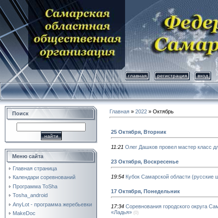
главная
регистрация
вход
Главная
»
2022
»
Октябрь
Поиск
25 Октября, Вторник
11:21
Олег Дашков провел мастер класс 
Меню сайта
23 Октября, Воскресенье
Главная страница
19:54
Кубок Самарской области (русские 
Календари соревнований
Программа ToSha
17 Октября, Понедельник
Tosha_android
AnyLot - программа жеребьевки
17:34
Соревнования городского округа Са
«Ладья»
(0)
MakeDoc