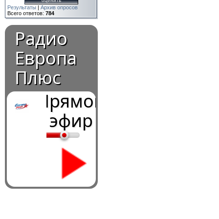
Результаты
|
Архив опросов
Всего ответов:
784
Радио
Европа
Плюс
Прямой
эфир
0:00