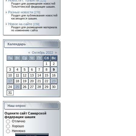
Новости г. Тольятти
[121]
Раздел для размещения новостей
Тольяттинской федерации шашек.
Разные новости
[276]
Раздел для публикования новостей
касающихся шашек.
Новое на сайте
[159]
Раздел для размещения материала
по изменению сайта
Календарь
«
Октябрь 2022
»
Пн
Вт
Ср
Чт
Пт
Сб
Вс
1
2
3
4
5
6
7
8
9
10
11
12
13
14
15
16
17
18
19
20
21
22
23
24
25
26
27
28
29
30
31
Наш опрос
Оцените сайт Самарской
федерации шашек
Отлично
Хорошо
Неплохо