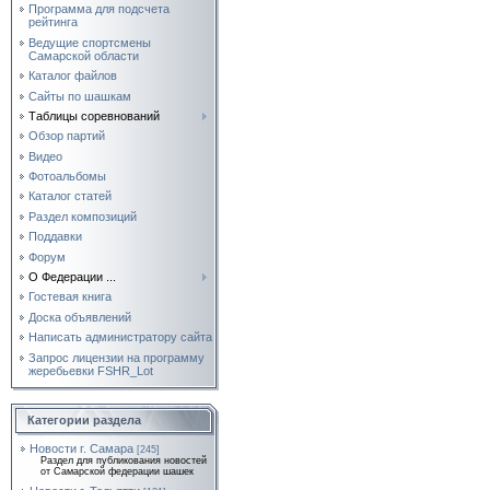
Программа для подсчета
рейтинга
Ведущие спортсмены
Самарской области
Каталог файлов
Сайты по шашкам
Таблицы соревнований
Обзор партий
Видео
Фотоальбомы
Каталог статей
Раздел композиций
Поддавки
Форум
О Федерации ...
Гостевая книга
Доска объявлений
Написать администратору сайта
Запрос лицензии на программу
жеребьевки FSHR_Lot
Категории раздела
Новости г. Самара
[245]
Раздел для публикования новостей
от Самарской федерации шашек