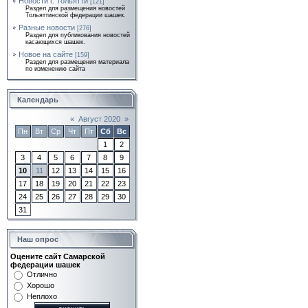
Новости г. Тольятти
[121]
Раздел для размещения новостей
Тольяттинской федерации шашек.
Разные новости
[276]
Раздел для публикования новостей
касающихся шашек.
Новое на сайте
[159]
Раздел для размещения материала
по изменению сайта
Календарь
«
Август 2020
»
Пн
Вт
Ср
Чт
Пт
Сб
Вс
1
2
3
4
5
6
7
8
9
10
11
12
13
14
15
16
17
18
19
20
21
22
23
24
25
26
27
28
29
30
31
Наш опрос
Оцените сайт Самарской
федерации шашек
Отлично
Хорошо
Неплохо