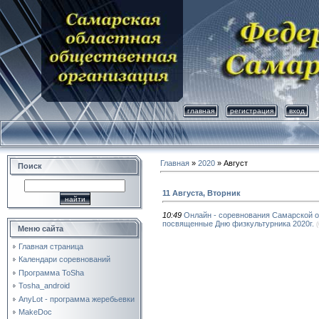
главная
регистрация
вход
Главная
»
2020
»
Август
Поиск
11 Августа, Вторник
10:49
Онлайн - соревнования Самарской о
посвященные Дню физкультурника 2020г.
(
Меню сайта
Главная страница
Календари соревнований
Программа ToSha
Tosha_android
AnyLot - программа жеребьевки
MakeDoc