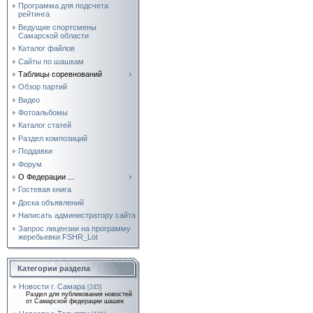
Программа для подсчета
рейтинга
Ведущие спортсмены
Самарской области
Каталог файлов
Сайты по шашкам
Таблицы соревнований
Обзор партий
Видео
Фотоальбомы
Каталог статей
Раздел композиций
Поддавки
Форум
О Федерации ...
Гостевая книга
Доска объявлений
Написать администратору сайта
Запрос лицензии на программу
жеребьевки FSHR_Lot
Категории раздела
Новости г. Самара
[245]
Раздел для публикования новостей
от Самарской федерации шашек