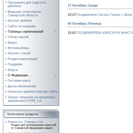
Программа для подсчета
17 Октября, Среда
рейтинга
Ведущие спортсмены
10:23
Поздравляем Оксану Гураль с Днем
Самарской области
Каталог файлов
05 Октября, Пятница
Сайты по шашкам
Таблицы соревнований
15:02
ПОЗДРАВЛЯЕМ АЛЕКСЕЯ И АНАС
Обзор партий
Видео
Фотоальбомы
Каталог статей
Раздел композиций
Поддавки
Форум
О Федерации ...
Гостевая книга
Доска объявлений
Написать администратору сайта
Запрос лицензии на программу
жеребьевки FSHR_Lot
Категории раздела
Новости г. Самара
[245]
Раздел для публикования новостей
от Самарской федерации шашек