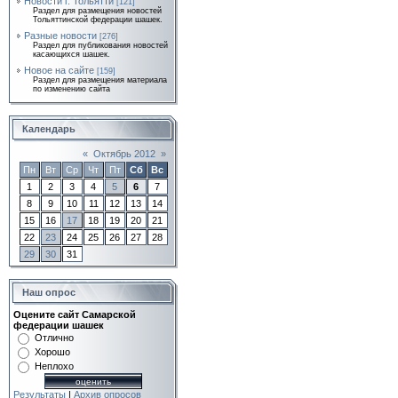
Новости г. Тольятти
[121]
Раздел для размещения новостей
Тольяттинской федерации шашек.
Разные новости
[276]
Раздел для публикования новостей
касающихся шашек.
Новое на сайте
[159]
Раздел для размещения материала
по изменению сайта
Календарь
«
Октябрь 2012
»
Пн
Вт
Ср
Чт
Пт
Сб
Вс
1
2
3
4
5
6
7
8
9
10
11
12
13
14
15
16
17
18
19
20
21
22
23
24
25
26
27
28
29
30
31
Наш опрос
Оцените сайт Самарской
федерации шашек
Отлично
Хорошо
Неплохо
Результаты
|
Архив опросов