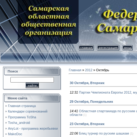
главная
регистрация
вход
Главная
»
2012
»
Октябрь
Поиск
30 Октября, Вторник
12:31
Партии Чемпионата Европы 2012, м
Меню сайта
29 Октября, Понедельник
Главная страница
14:41
Областная спартакиада по русским
Календари соревнований
области
(1)
Программа ToSha
Tosha_android
23 Октября, Вторник
AnyLot - программа жеребьевки
22:06
Блиц турнир по руским шашкам
(1)
MakeDoc