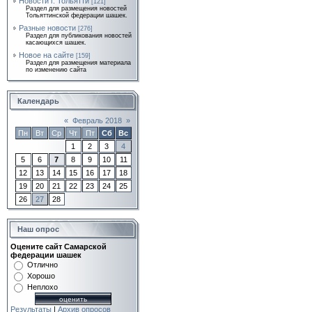
Новости г. Тольятти
[121]
Раздел для размещения новостей
Тольяттинской федерации шашек.
Разные новости
[276]
Раздел для публикования новостей
касающихся шашек.
Новое на сайте
[159]
Раздел для размещения материала
по изменению сайта
Календарь
«
Февраль 2018
»
Пн
Вт
Ср
Чт
Пт
Сб
Вс
1
2
3
4
5
6
7
8
9
10
11
12
13
14
15
16
17
18
19
20
21
22
23
24
25
26
27
28
Наш опрос
Оцените сайт Самарской
федерации шашек
Отлично
Хорошо
Неплохо
Результаты
|
Архив опросов