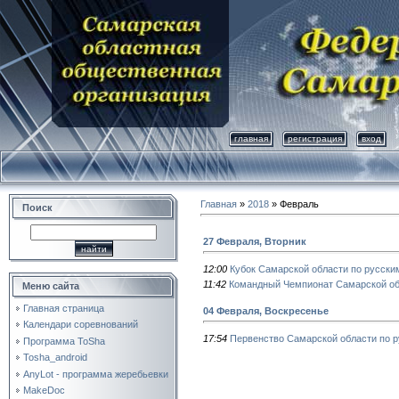
главная
регистрация
вход
Главная
»
2018
»
Февраль
Поиск
27 Февраля, Вторник
12:00
Кубок Самарской области по русск
11:42
Командный Чемпионат Самарской об
Меню сайта
Главная страница
04 Февраля, Воскресенье
Календари соревнований
17:54
Первенство Самарской области по 
Программа ToSha
Tosha_android
AnyLot - программа жеребьевки
MakeDoc