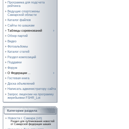
Программа для подсчета
рейтинга
Ведущие спортсмены
Самарской области
Каталог файлов
Сайты по шашкам
Таблицы соревнований
Обзор партий
Видео
Фотоальбомы
Каталог статей
Раздел композиций
Поддавки
Форум
О Федерации ...
Гостевая книга
Доска объявлений
Написать администратору сайта
Запрос лицензии на программу
жеребьевки FSHR_Lot
Категории раздела
Новости г. Самара
[245]
Раздел для публикования новостей
от Самарской федерации шашек