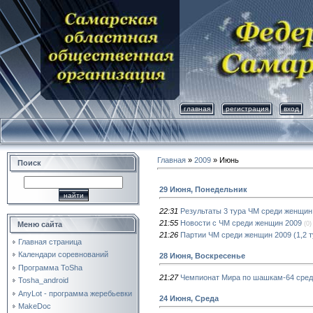
главная
регистрация
вход
Главная
»
2009
»
Июнь
Поиск
29 Июня, Понедельник
22:31
Результаты 3 тура ЧМ среди женщин
21:55
Новости с ЧМ среди женщин 2009
(0)
Меню сайта
21:26
Партии ЧМ среди женщин 2009 (1,2 т
Главная страница
Календари соревнований
28 Июня, Воскресенье
Программа ToSha
21:27
Чемпионат Мира по шашкам-64 сре
Tosha_android
AnyLot - программа жеребьевки
24 Июня, Среда
MakeDoc