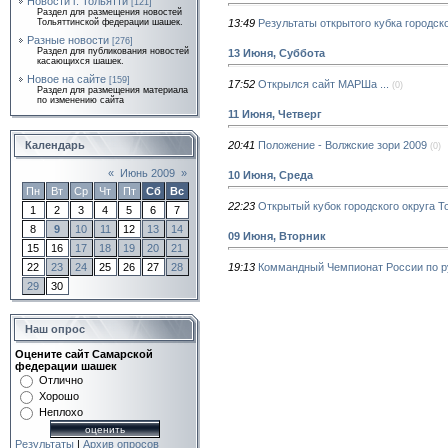
Новости г. Тольятти
[121]
Раздел для размещения новостей
13:49
Результаты открытого кубка городск
Тольяттинской федерации шашек.
Разные новости
[276]
Раздел для публикования новостей
13 Июня, Суббота
касающихся шашек.
Новое на сайте
[159]
17:52
Открылся сайт МАРШа ...
(0)
Раздел для размещения материала
по изменению сайта
11 Июня, Четверг
20:41
Положение - Волжские зори 2009
Календарь
(0)
«
Июнь 2009
»
10 Июня, Среда
Пн
Вт
Ср
Чт
Пт
Сб
Вс
22:23
Открытый кубок городского округа 
1
2
3
4
5
6
7
8
9
10
11
12
13
14
09 Июня, Вторник
15
16
17
18
19
20
21
19:13
Коммандный Чемпионат России по 
22
23
24
25
26
27
28
29
30
Наш опрос
Оцените сайт Самарской
федерации шашек
Отлично
Хорошо
Неплохо
Результаты
|
Архив опросов