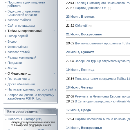
Программа для подсчета
22:44
Таблицы командного Чемпионата Ро
рейтинга
21:51
Партии Дашкова О.Н.
(0)
Ведущие спортсмены
Самарской области
23 Июня, Вторник
Каталог файлов
Сайты по шашкам
21:51
Юбилей!
(0)
Таблицы соревнований
21 Июня, Воскресенье
Обзор партий
Видео
20:03
Для пользователей программы ToSh
Фотоальбомы
20 Июня, Суббота
Каталог статей
Раздел композиций
21:08
Завершен турнир открытого кубка г
Поддавки
Форум
19 Июня, Пятница
О Федерации ...
16:14
Пользователям программы ToSha 1.
Гостевая книга
Доска объявлений
18 Июня, Четверг
Написать администратору сайта
Запрос лицензии на программу
22:08
Результаты Чемпионат Европы по ш
жеребьевки FSHR_Lot
19:33
В Евпатории завершился клубный Ч
17 Июня, Среда
Категории раздела
17:24
Партии Фофонова Антона на команд
Новости г. Самара
[245]
Раздел для публикования новостей
от Самарской федерации шашек
14 Июня, Воскресенье