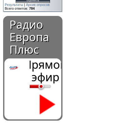
Результаты
|
Архив опросов
Всего ответов:
784
Радио
Европа
Плюс
Прямой
эфир
0:00