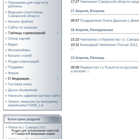
17:27
Чемпионат Самарской области сред
Программа для подсчета
рейтинга
17 Апреля, Вторник
Ведущие спортсмены
Самарской области
09:57
Поздравляем Олега Дашкова с Днем
Каталог файлов
Сайты по шашкам
16 Апреля, Понедельник
Таблицы соревнований
Обзор партий
15:10
Чемпионат и Первенство г.о. Самар
Видео
10:31
Командный Чемпионат России 2012, 
(0)
Фотоальбомы
Каталог статей
13 Апреля, Пятница
Раздел композиций
Поддавки
09:58
Первенство г.о Тольятти по русским
и моложе
(0)
Форум
О Федерации ...
Гостевая книга
Доска объявлений
Написать администратору сайта
Запрос лицензии на программу
жеребьевки FSHR_Lot
Категории раздела
Новости г. Самара
[245]
Раздел для публикования новостей
от Самарской федерации шашек