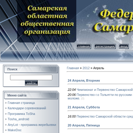
главная
регистрация
вход
Главная
»
2012
»
Апрель
Поиск
24 Апреля, Вторник
22:04
Чемпионат и Первенство Самарской
20:06
Первенство г.о Тольятти по русски
Меню сайта
моложе.
(0)
Главная страница
21 Апреля, Суббота
Календари соревнований
Программа ToSha
16:00
Первенство Самарской области сре
Tosha_android
AnyLot - программа жеребьевки
20 Апреля, Пятница
MakeDoc