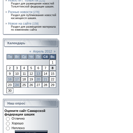
Новости г. Тольятти
[121]
Раздел для размещения новостей
Тольяттинской федерации шашек.
Разные новости
[276]
Раздел для публикования новостей
касающихся шашек.
Новое на сайте
[159]
Раздел для размещения материала
по изменению сайта
Календарь
«
Апрель 2012
»
Пн
Вт
Ср
Чт
Пт
Сб
Вс
1
2
3
4
5
6
7
8
9
10
11
12
13
14
15
16
17
18
19
20
21
22
23
24
25
26
27
28
29
30
Наш опрос
Оцените сайт Самарской
федерации шашек
Отлично
Хорошо
Неплохо