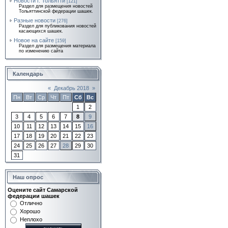
Новости г. Тольятти
[121]
Раздел для размещения новостей
Тольяттинской федерации шашек.
Разные новости
[276]
Раздел для публикования новостей
касающихся шашек.
Новое на сайте
[159]
Раздел для размещения материала
по изменению сайта
Календарь
«
Декабрь 2018
»
Пн
Вт
Ср
Чт
Пт
Сб
Вс
1
2
3
4
5
6
7
8
9
10
11
12
13
14
15
16
17
18
19
20
21
22
23
24
25
26
27
28
29
30
31
Наш опрос
Оцените сайт Самарской
федерации шашек
Отлично
Хорошо
Неплохо