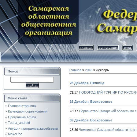
главная
регистрация
вход
Главная
»
2018
»
Декабрь
Поиск
28 Декабря, Пятница
21:57
НОВОГОДНИЙ ТУРНИР ПО РУССКИ
Меню сайта
16 Декабря, Воскресенье
Главная страница
18:17
Первенство Самарской области по 
Календари соревнований
Программа ToSha
09 Декабря, Воскресенье
Tosha_android
AnyLot - программа жеребьевки
18:19
Чемпионат Самарской области по с
MakeDoc