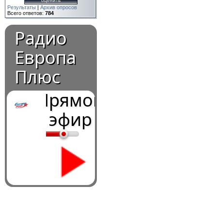
Результаты
|
Архив опросов
Всего ответов:
784
Радио
Европа
Плюс
Прямой
эфир
0:00