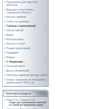
Программа для подсчета
рейтинга
Ведущие спортсмены
Самарской области
Каталог файлов
Сайты по шашкам
Таблицы соревнований
Обзор партий
Видео
Фотоальбомы
Каталог статей
Раздел композиций
Поддавки
Форум
О Федерации ...
Гостевая книга
Доска объявлений
Написать администратору сайта
Запрос лицензии на программу
жеребьевки FSHR_Lot
Категории раздела
Новости г. Самара
[245]
Раздел для публикования новостей
от Самарской федерации шашек