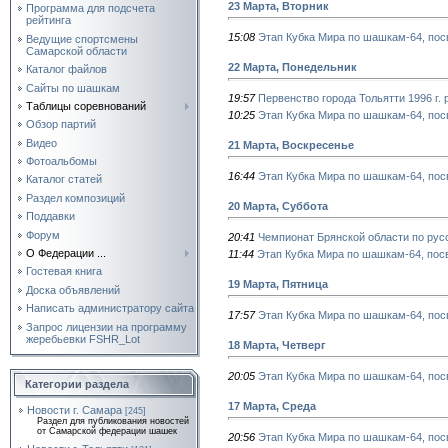
23 Марта, Вторник
Программа для подсчета
рейтинга
15:08
Этап Кубка Мира по шашкам-64, пос
Ведущие спортсмены
Самарской области
22 Марта, Понедельник
Каталог файлов
Сайты по шашкам
19:57
Первенство города Тольятти 1996 г. 
Таблицы соревнований
10:25
Этап Кубка Мира по шашкам-64, пос
Обзор партий
Видео
21 Марта, Воскресенье
Фотоальбомы
16:44
Этап Кубка Мира по шашкам-64, пос
Каталог статей
Раздел композиций
20 Марта, Суббота
Поддавки
Форум
20:41
Чемпионат Брянской области по рус
О Федерации ...
11:44
Этап Кубка Мира по шашкам-64, пос
Гостевая книга
19 Марта, Пятница
Доска объявлений
Написать администратору сайта
17:57
Этап Кубка Мира по шашкам-64, пос
Запрос лицензии на программу
жеребьевки FSHR_Lot
18 Марта, Четверг
20:05
Этап Кубка Мира по шашкам-64, пос
Категории раздела
17 Марта, Среда
Новости г. Самара
[245]
Раздел для публикования новостей
от Самарской федерации шашек
20:56
Этап Кубка Мира по шашкам-64, пос