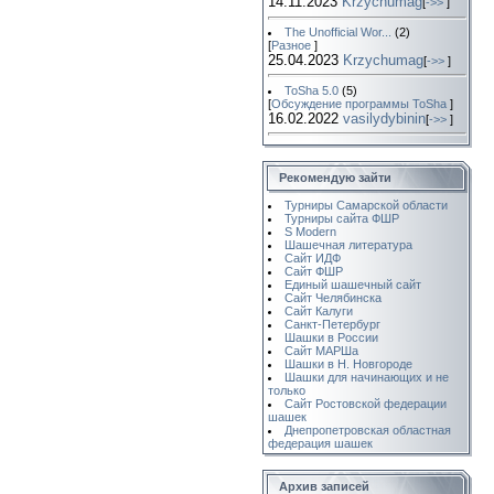
14.11.2023
Krzychumag
[
->>
]
The Unofficial Wor...
(2)
[
Разное
]
25.04.2023
Krzychumag
[
->>
]
ToSha 5.0
(5)
[
Обсуждение программы ToSha
]
16.02.2022
vasilydybinin
[
->>
]
Рекомендую зайти
Турниры Самарской области
Турниры сайта ФШР
S Modern
Шашечная литература
Сайт ИДФ
Сайт ФШР
Единый шашечный сайт
Сайт Челябинска
Сайт Калуги
Санкт-Петербург
Шашки в России
Сайт МАРШа
Шашки в Н. Новгороде
Шашки для начинающих и не
только
Сайт Ростовской федерации
шашек
Днепропетровская областная
федерация шашек
Архив записей