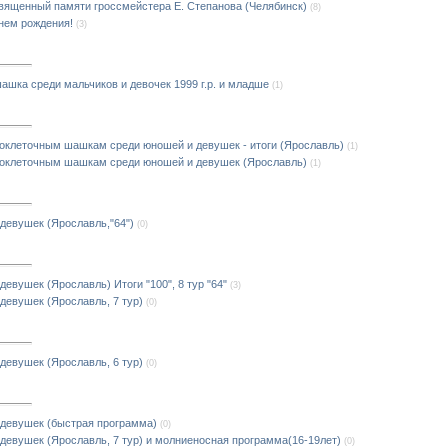
вященный памяти гроссмейстера Е. Степанова (Челябинск)
(8)
нем рождения!
(3)
шашка среди мальчиков и девочек 1999 г.р. и младше
(1)
оклеточным шашкам среди юношей и девушек - итоги (Ярославль)
(1)
токлеточным шашкам среди юношей и девушек (Ярославль)
(1)
девушек (Ярославль,"64")
(0)
евушек (Ярославль) Итоги "100", 8 тур "64"
(3)
девушек (Ярославль, 7 тур)
(0)
девушек (Ярославль, 6 тур)
(0)
 девушек (быстрая программа)
(0)
девушек (Ярославль, 7 тур) и молниеносная программа(16-19лет)
(0)