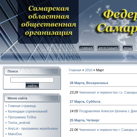
главная
регистрация
вход
Главная
»
2010
»
Март
Поиск
28 Марта, Воскресенье
23:29
Чемпионат и первенство г.о. Самар
Меню сайта
27 Марта, Суббота
Главная страница
14:05
Поздравляем Алексея Шонина с Дне
Календари соревнований
Программа ToSha
25 Марта, Четверг
Tosha_android
AnyLot - программа жеребьевки
21:06
Чемпионат и первенство г. Самары
MakeDoc