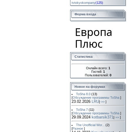
tvtokyokompany
(125)
Форма входа
Европа
Плюс
Статистика
Онлайн всего:
1
Гостей:
1
Пользователей:
0
Новое на форумах
ToSha 8.0
(13)
[
Обсуждение программы ToSha
]
23.02.2026
LRU
[
->>
]
ToSha 7
(11)
[
Обсуждение программы ToSha
]
29.09.2024
kotbarsik371
[
->>
]
The Unofficial Wor...
(2)
[
Разное
]