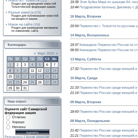
Новости г. Тольятти
[121]
19:39
Этап Кубка Мира по шашкам-64, пос
Раздел для размещения новостей
10:44
Поздравляем Катеньку Дикляеву с Д
Тольяттинской федерации шашек.
Разные новости
[276]
Раздел для публикования новостей
16 Марта, Вторник
касающихся шашек.
Новое на сайте
[159]
20:54
Первенство г. Тольятти по русским 
Раздел для размещения материала
по изменению сайта
14 Марта, Воскресенье
19:37
Командное Первенство России по ст
Календарь
09:55
Командное Первенство России по с
«
Март 2010
»
Пн
Вт
Ср
Чт
Пт
Сб
Вс
13 Марта, Суббота
1
2
3
4
5
6
7
17:32
Первенство России среди юношей и 
8
9
10
11
12
13
14
15
16
17
18
19
20
21
10 Марта, Среда
22
23
24
25
26
27
28
21:33
Первенство России среди юношей и д
29
30
31
21:14
Первенство России среди юношей и 
Наш опрос
09 Марта, Вторник
Оцените сайт Самарской
18:43
Первенство России среди юношей и 
федерации шашек
Отлично
08 Марта, Понедельник
Хорошо
Неплохо
21:42
Первенство России среди юношей и
21:21
Первенство России среди юношей и 
Результаты
|
Архив опросов