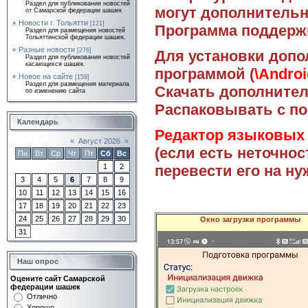
Раздел для публикования новостей
могут дополнитель
от Самарской федерации шашек
Новости г. Тольятти
[121]
Программа поддерж
Раздел для размещения новостей
Тольяттинской федерации шашек.
Разные новости
[276]
Для установки допо
Раздел для публикования новостей
касающихся шашек.
программой (
\Androi
Новое на сайте
[159]
Раздел для размещения материала
Скачать дополните
по изменению сайта
Распаковывать с п
Календарь
Редактор языковых
«
Август 2026
»
(если есть неточно
Пн
Вт
Ср
Чт
Пт
Сб
Вс
перевести его на н
1
2
3
4
5
6
7
8
9
10
11
12
13
14
15
16
17
18
19
20
21
22
23
24
25
26
27
28
29
30
Окно загрузки программы
31
Наш опрос
Оцените сайт Самарской
федерации шашек
Отлично
Хорошо