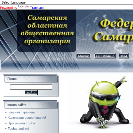
Powered by
Translate
главная
регистрация
вход
Поиск
Меню сайта
Главная страница
Календари соревнований
Программа ToSha
Tosha_android