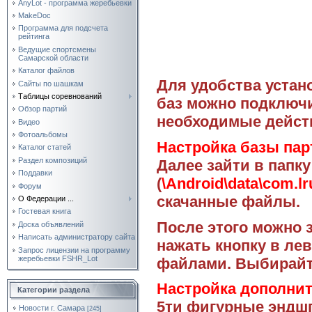
AnyLot - программа жеребьевки
MakeDoc
Программа для подсчета
рейтинга
Ведущие спортсмены
Самарской области
Каталог файлов
Для удобства уста
Сайты по шашкам
Таблицы соревнований
баз можно подключи
Обзор партий
необходимые дейст
Видео
Фотоальбомы
Настройка базы пар
Каталог статей
Раздел композиций
Далее зайти в папк
Поддавки
(
\Android\data\com.l
Форум
скачанные файлы.
О Федерации ...
Гостевая книга
После этого можно з
Доска объявлений
Написать администратору сайта
нажать кнопку в ле
Запрос лицензии на программу
жеребьевки FSHR_Lot
файлами. Выбирайт
Настройка дополни
Категории раздела
5ти фигурные эндш
Новости г. Самара
[245]