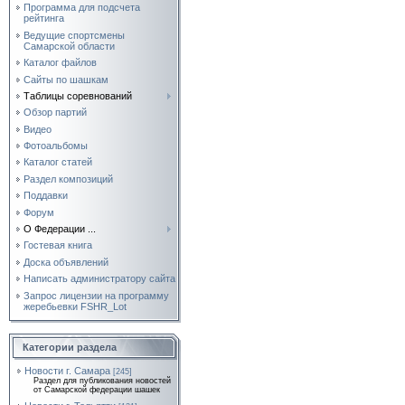
Программа для подсчета
рейтинга
Ведущие спортсмены
Самарской области
Каталог файлов
Сайты по шашкам
Таблицы соревнований
Обзор партий
Видео
Фотоальбомы
Каталог статей
Раздел композиций
Поддавки
Форум
О Федерации ...
Гостевая книга
Доска объявлений
Написать администратору сайта
Запрос лицензии на программу
жеребьевки FSHR_Lot
Категории раздела
Новости г. Самара
[245]
Раздел для публикования новостей
от Самарской федерации шашек