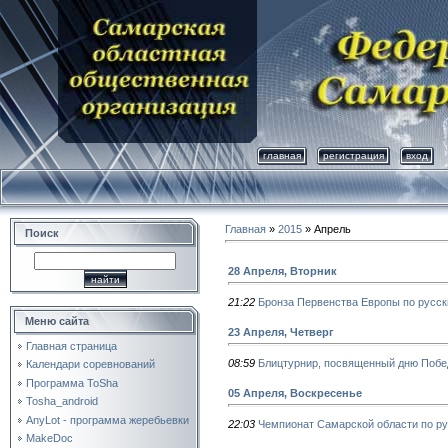
главная
регистрация
вход
Главная
»
2015
»
Апрель
Поиск
28 Апреля, Вторник
21:22
Бронза Первенства Европы по русск
Меню сайта
23 Апреля, Четверг
Главная страница
08:59
Блицтурнир, посвященный дню Побе
Календари соревнований
Программа ToSha
05 Апреля, Воскресенье
Tosha_android
AnyLot - программа жеребьевки
22:03
Чемпионат Самарской области по ру
MakeDoc