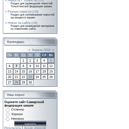
Новости г. Тольятти
[121]
Раздел для размещения новостей
Тольяттинской федерации шашек.
Разные новости
[276]
Раздел для публикования новостей
касающихся шашек.
Новое на сайте
[159]
Раздел для размещения материала
по изменению сайта
Календарь
«
Апрель 2015
»
Пн
Вт
Ср
Чт
Пт
Сб
Вс
1
2
3
4
5
6
7
8
9
10
11
12
13
14
15
16
17
18
19
20
21
22
23
24
25
26
27
28
29
30
Наш опрос
Оцените сайт Самарской
федерации шашек
Отлично
Хорошо
Неплохо
Результаты
|
Архив опросов