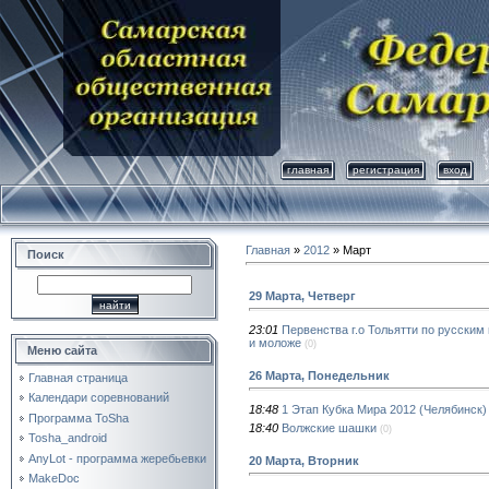
главная
регистрация
вход
Главная
»
2012
»
Март
Поиск
29 Марта, Четверг
23:01
Первенства г.о Тольятти по русским
и моложе
(0)
Меню сайта
26 Марта, Понедельник
Главная страница
Календари соревнований
18:48
1 Этап Кубка Мира 2012 (Челябинск
Программа ToSha
18:40
Волжские шашки
(0)
Tosha_android
AnyLot - программа жеребьевки
20 Марта, Вторник
MakeDoc