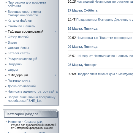
10:18
Командный Чемпионат по русским ш
Программа для подсчета
рейтинга
17 Марта, Суббота
Ведущие спортсмены
Самарской области
11:45
Поздравляем Екатерину Дикляеву с 
Каталог файлов
Сайты по шашкам
16 Марта, Пятница
Таблицы соревнований
Обзор партий
20:52
Чемпионат г.о. Тольятти по соврем
Видео
09 Марта, Пятница
Фотоальбомы
Каталог статей
23:51
I Интернет-Чемпионат по шашкам в
Раздел композиций
Поддавки
08 Марта, Четверг
Форум
09:08
Поздравляем милых дам с междуна
О Федерации ...
Гостевая книга
Доска объявлений
Написать администратору сайта
Запрос лицензии на программу
жеребьевки FSHR_Lot
Категории раздела
Новости г. Самара
[245]
Раздел для публикования новостей
от Самарской федерации шашек