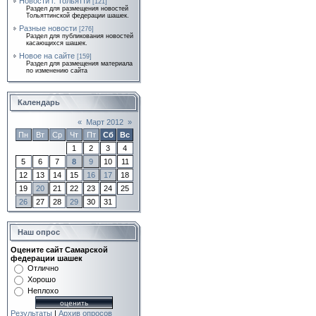
Новости г. Тольятти
[121]
Раздел для размещения новостей
Тольяттинской федерации шашек.
Разные новости
[276]
Раздел для публикования новостей
касающихся шашек.
Новое на сайте
[159]
Раздел для размещения материала
по изменению сайта
Календарь
«
Март 2012
»
Пн
Вт
Ср
Чт
Пт
Сб
Вс
1
2
3
4
5
6
7
8
9
10
11
12
13
14
15
16
17
18
19
20
21
22
23
24
25
26
27
28
29
30
31
Наш опрос
Оцените сайт Самарской
федерации шашек
Отлично
Хорошо
Неплохо
Результаты
|
Архив опросов