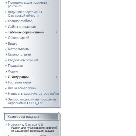
Программа для подсчета
рейтинга
Ведущие спортсмены
Самарской области
Каталог файлов
Сайты по шашкам
Таблицы соревнований
Обзор партий
Видео
Фотоальбомы
Каталог статей
Раздел композиций
Поддавки
Форум
О Федерации ...
Гостевая книга
Доска объявлений
Написать администратору сайта
Запрос лицензии на программу
жеребьевки FSHR_Lot
Категории раздела
Новости г. Самара
[245]
Раздел для публикования новостей
от Самарской федерации шашек