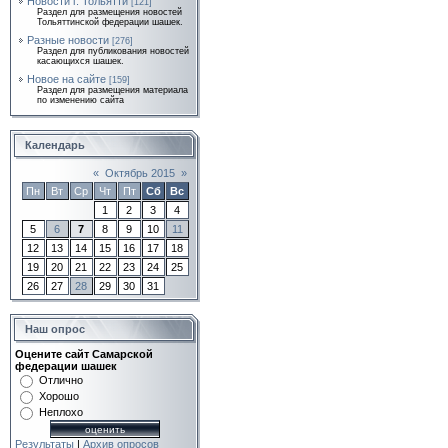
Новости г. Тольятти
[121]
Раздел для размещения новостей
Тольяттинской федерации шашек.
Разные новости
[276]
Раздел для публикования новостей
касающихся шашек.
Новое на сайте
[159]
Раздел для размещения материала
по изменению сайта
Календарь
«
Октябрь 2015
»
Пн
Вт
Ср
Чт
Пт
Сб
Вс
1
2
3
4
5
6
7
8
9
10
11
12
13
14
15
16
17
18
19
20
21
22
23
24
25
26
27
28
29
30
31
Наш опрос
Оцените сайт Самарской
федерации шашек
Отлично
Хорошо
Неплохо
Результаты
|
Архив опросов