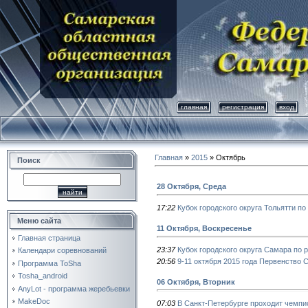
главная
регистрация
вход
Главная
»
2015
»
Октябрь
Поиск
28 Октября, Среда
17:22
Кубок городского округа Тольятти п
Меню сайта
11 Октября, Воскресенье
Главная страница
23:37
Кубок городского округа Самара по
Календари соревнований
20:56
9-11 октября 2015 года Первенство 
Программа ToSha
Tosha_android
06 Октября, Вторник
AnyLot - программа жеребьевки
MakeDoc
07:03
В Санкт-Петербурге проходит чемп