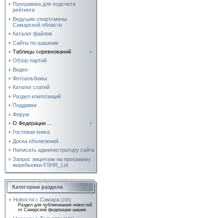
Программа для подсчета
рейтинга
Ведущие спортсмены
Самарской области
Каталог файлов
Сайты по шашкам
Таблицы соревнований
Обзор партий
Видео
Фотоальбомы
Каталог статей
Раздел композиций
Поддавки
Форум
О Федерации ...
Гостевая книга
Доска объявлений
Написать администратору сайта
Запрос лицензии на программу
жеребьевки FSHR_Lot
Категории раздела
Новости г. Самара
[245]
Раздел для публикования новостей
от Самарской федерации шашек