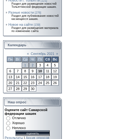
Новости г. Тольятти
[121]
Раздел для размещения новостей
Тольяттинской федерации шашек.
Разные новости
[276]
Раздел для публикования новостей
касающихся шашек.
Новое на сайте
[159]
Раздел для размещения материала
по изменению сайта
Календарь
«
Сентябрь 2021
»
Пн
Вт
Ср
Чт
Пт
Сб
Вс
1
2
3
4
5
6
7
8
9
10
11
12
13
14
15
16
17
18
19
20
21
22
23
24
25
26
27
28
29
30
Наш опрос
Оцените сайт Самарской
федерации шашек
Отлично
Хорошо
Неплохо
Результаты
|
Архив опросов