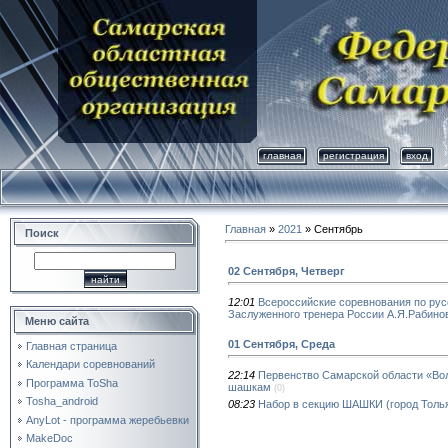
главная
регистрация
вход
Главная
»
2021
»
Сентябрь
Поиск
02 Сентября, Четверг
12:01
Всероссийские соревнования по ру
Заслуженного тренера России А.Я.Рабинов
Меню сайта
01 Сентября, Среда
Главная страница
Календари соревнований
22:14
Первенство Самарской области «Вол
Программа ToSha
шашкам
(0)
Tosha_android
08:23
Набор в секцию ШАШКИ (город Толья
AnyLot - программа жеребьевки
MakeDoc