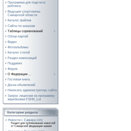
Программа для подсчета
рейтинга
Ведущие спортсмены
Самарской области
Каталог файлов
Сайты по шашкам
Таблицы соревнований
Обзор партий
Видео
Фотоальбомы
Каталог статей
Раздел композиций
Поддавки
Форум
О Федерации ...
Гостевая книга
Доска объявлений
Написать администратору сайта
Запрос лицензии на программу
жеребьевки FSHR_Lot
Категории раздела
Новости г. Самара
[245]
Раздел для публикования новостей
от Самарской федерации шашек