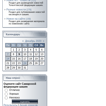
Новости г. Тольятти
[121]
Раздел для размещения новостей
Тольяттинской федерации шашек.
Разные новости
[276]
Раздел для публикования новостей
касающихся шашек.
Новое на сайте
[159]
Раздел для размещения материала
по изменению сайта
Календарь
«
Декабрь 2020
»
Пн
Вт
Ср
Чт
Пт
Сб
Вс
1
2
3
4
5
6
7
8
9
10
11
12
13
14
15
16
17
18
19
20
21
22
23
24
25
26
27
28
29
30
31
Наш опрос
Оцените сайт Самарской
федерации шашек
Отлично
Хорошо
Неплохо
Результаты
|
Архив опросов