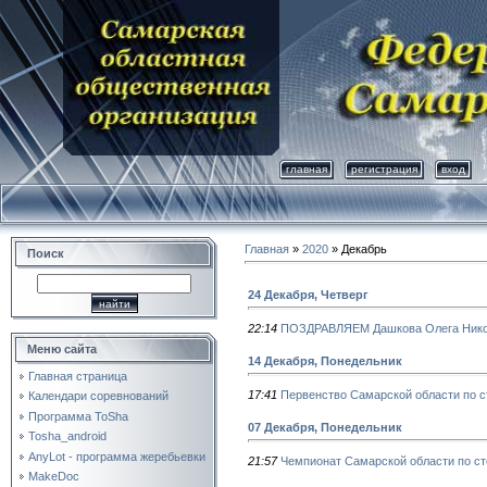
главная
регистрация
вход
Главная
»
2020
»
Декабрь
Поиск
24 Декабря, Четверг
22:14
ПОЗДРАВЛЯЕМ Дашкова Олега Нико
Меню сайта
14 Декабря, Понедельник
Главная страница
17:41
Первенство Самарской области по 
Календари соревнований
Программа ToSha
07 Декабря, Понедельник
Tosha_android
AnyLot - программа жеребьевки
21:57
Чемпионат Самарской области по с
MakeDoc