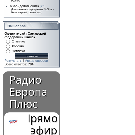
Разное
ToSha (дополнения)
[27]
Дополнения к программе ToSha -
базы партий, скины итд
Наш опрос
Оцените сайт Самарской
федерации шашек
Отлично
Хорошо
Неплохо
Результаты
|
Архив опросов
Всего ответов:
784
Радио
Европа
Плюс
Прямой
эфир