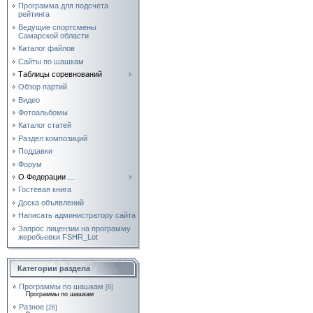
Программа для подсчета
рейтинга
Ведущие спортсмены
Самарской области
Каталог файлов
Сайты по шашкам
Таблицы соревнований
Обзор партий
Видео
Фотоальбомы
Каталог статей
Раздел композиций
Поддавки
Форум
О Федерации ...
Гостевая книга
Доска объявлений
Написать администратору сайта
Запрос лицензии на программу
жеребьевки FSHR_Lot
Категории раздела
Программы по шашкам
[6]
Программы по шашкам
Разное
[26]