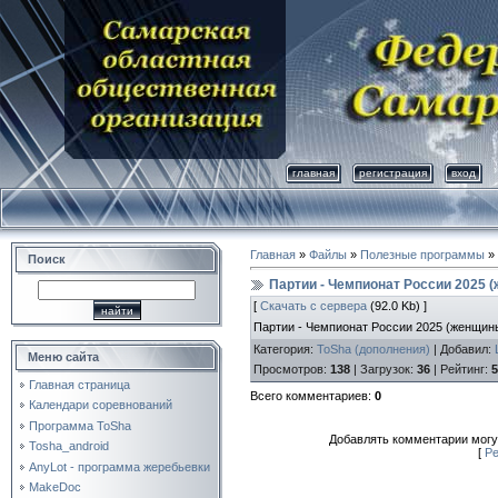
главная
регистрация
вход
Главная
»
Файлы
»
Полезные программы
»
Поиск
Партии - Чемпионат России 2025 
[
Скачать с сервера
(92.0 Kb) ]
Партии - Чемпионат России 2025 (женщин
Категория
:
ToSha (дополнения)
|
Добавил
:
Меню сайта
Просмотров
:
138
|
Загрузок
:
36
|
Рейтинг
:
5
Главная страница
Всего комментариев
:
0
Календари соревнований
Программа ToSha
Добавлять комментарии могу
Tosha_android
[
Ре
AnyLot - программа жеребьевки
MakeDoc