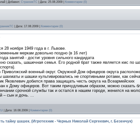
олай
|
Добавил:
СтранникТС
|
Дата:
25.08.2009
|
Комментарии (0)
транникТС
|
Дата:
17.08.2009
|
Комментарии (0)
е
 28 ноября 1949 года в г. Львове.
ременным меркам довольно поздно (в 16 лет)
и года занятий - достиг уровня сильного кандидата
жно сказать, шашечная семья. Его родной брат также является кмс по 
спорта).
в Приволжский военный округ. Окружной Дом офицеров округа расположе
ды шахматы и шашки культивировались не спортивными ротами, как сейча
к Яковлевич добился права защищать честь округа на Всеармейских
ан к Дому офицеров. Вот таким причудливым образом, можно сказать б
ончании срочной службы так и остался
в нашем городе, женился на мол
– сын и дочь. ...
RU
|
Дата:
16.08.2009
|
Комментарии (0)
ь тайну шашек. (Игротехник - Черных Николай Сергеевич, г. Безенчук)