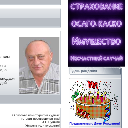
шашкам
н в
с, а
День рождения
лагодаря
одой
О сколько нам открытий чудных
готовит просвещенья дух!
А.С.Пушкин
Поздравляем с Днем Рождения!
Увидеть то, что скрыто!