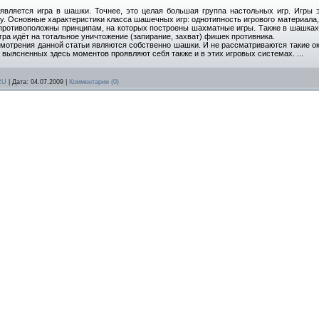
является игра в шашки. Точнее, это целая большая группа настольных игр. Игры 
. Основные характеристики класса шашечных игр: однотипность игрового материала,
противоположны принципам, на которых построены шахматные игры. Также в шашках,
гра идёт на тотальное уничтожение (запирание, захват) фишек противника.
смотрения данной статьи являются собственно шашки. И не рассматриваются такие ок
из выясненных здесь моментов проявляют себя также и в этих игровых системах. ...
RU
|
Дата:
04.07.2009
|
Комментарии (0)