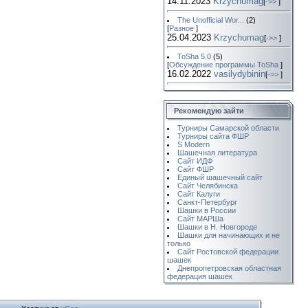
14.11.2023
Krzychumag
[
->>
]
The Unofficial Wor...
(2)
[
Разное
]
25.04.2023
Krzychumag
[
->>
]
ToSha 5.0
(5)
[
Обсуждение программы ToSha
]
16.02.2022
vasilydybinin
[
->>
]
Рекомендую зайти
Турниры Самарской области
Турниры сайта ФШР
S Modern
Шашечная литература
Сайт ИДФ
Сайт ФШР
Единый шашечный сайт
Сайт Челябинска
Сайт Калуги
Санкт-Петербург
Шашки в России
Сайт МАРШа
Шашки в Н. Новгороде
Шашки для начинающих и не
только
Сайт Ростовской федерации
шашек
Днепропетровская областная
федерация шашек