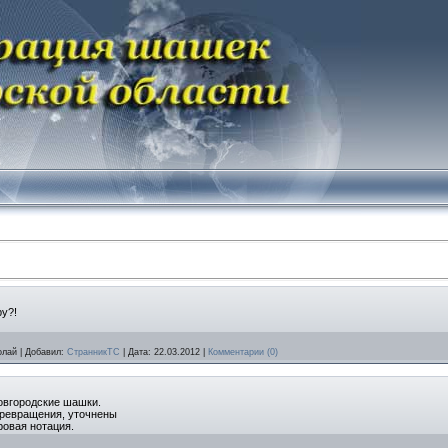
ру?!
олай
|
Добавил:
СтранникТС
|
Дата:
22.03.2012
|
Комментарии (0)
овгородские шашки.
превращения, уточнены
ровая нотация.