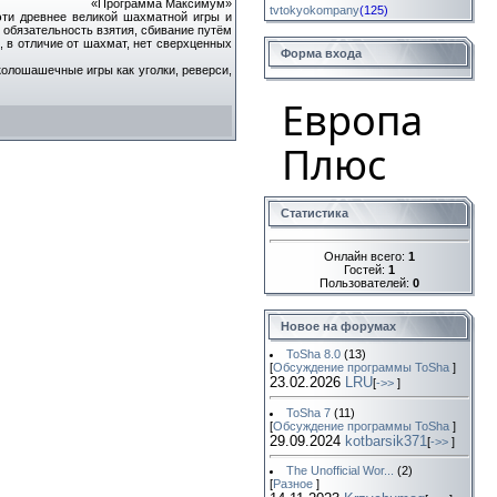
«Программа Максимум»
tvtokyokompany
(125)
эти древнее великой шахматной игры и
 обязательность взятия, сбивание путём
 в отличие от шахмат, нет сверхценных
Форма входа
олошашечные игры как уголки, реверси,
Европа
Плюс
Статистика
Онлайн всего:
1
Гостей:
1
Пользователей:
0
Новое на форумах
ToSha 8.0
(13)
[
Обсуждение программы ToSha
]
23.02.2026
LRU
[
->>
]
ToSha 7
(11)
[
Обсуждение программы ToSha
]
29.09.2024
kotbarsik371
[
->>
]
The Unofficial Wor...
(2)
[
Разное
]