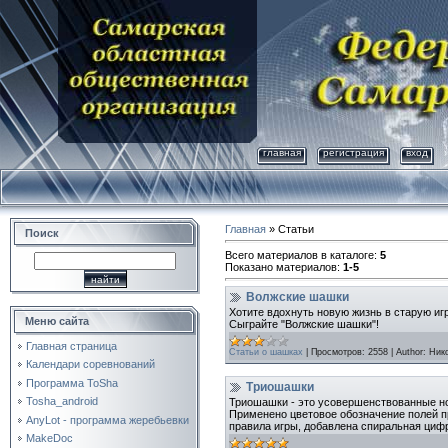
главная
регистрация
вход
Главная
»
Статьи
Поиск
Всего материалов в каталоге
:
5
Показано материалов
:
1-5
Волжские шашки
Хотите вдохнуть новую жизнь в старую иг
Меню сайта
Сыграйте "Волжские шашки"!
Главная страница
Статьи о шашках
|
Просмотров:
2558
|
Author:
Ник
Календари соревнований
Программа ToSha
Триошашки
Tosha_android
Триошашки - это усовершенствованные н
Применено цветовое обозначение полей 
AnyLot - программа жеребьевки
правила игры, добавлена спиральная циф
MakeDoc