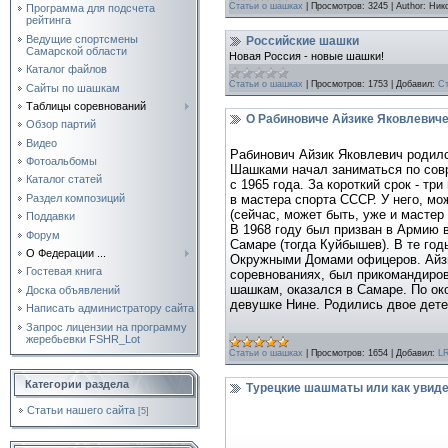
Статьи о шашках
|
Просмотров:
3245
|
Author:
Ник
Программа для подсчета
рейтинга
Ведущие спортсмены
Российские шашки
Самарской области
Новая Россия - новые шашки!
Каталог файлов
Статьи о шашках
|
Просмотров:
1753
|
Добавил:
С
Сайты по шашкам
Таблицы соревнований
О Рабиновиче Айзике Яковлевич
Обзор партий
Видео
Рабинович Айзик Яковлевич родился
Фотоальбомы
Шашками начал заниматься по сов
Каталог статей
с 1965 года. За короткий срок - тр
Раздел композиций
в мастера спорта СССР. У него, мо
(сейчас, может быть, уже и мастер 
Поддавки
В 1968 году был призван в Армию 
Форум
Самаре (тогда Куйбышев). В те го
О Федерации ...
Окружными Домами офицеров. Айзи
Гостевая книга
соревнованиях, был прикомандиров
шашкам, оказался в Самаре. По ок
Доска объявлений
девушке Нине. Родились двое детей 
Написать администратору сайта
Запрос лицензии на программу
жеребьевки FSHR_Lot
Статьи о шашках
|
Просмотров:
1654
|
Добавил:
L
Категории раздела
Турецкие шашматы или как увидет
Статьи нашего сайта
[5]