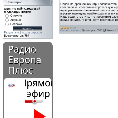
Наш опрос
Одной из древнейших игр человечества 
совершенно непохожи на королевскую игру
Оцените сайт Самарской
перепрыгивания (шашечный тип взятия), 
федерации шашек
игровых единиц наподобие короля, и вся и
Отлично
Надо сразу отметить, что предметом рас
Хорошо
нарды, рэндзю, го и т.п., хотя некоторые 
Неплохо
Статьи о шашках
|
Просмотров:
3556
|
Добавил:
L
Результаты
|
Архив опросов
Всего ответов:
784
Радио
Европа
Плюс
Прямой
эфир