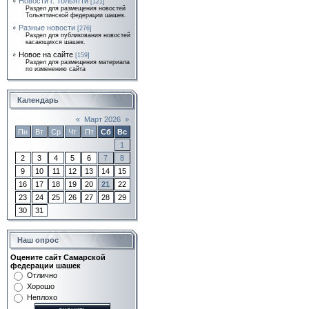
Новости г. Тольятти
[121]
Раздел для размещения новостей
Тольяттинской федерации шашек.
Разные новости
[276]
Раздел для публикования новостей
касающихся шашек.
Новое на сайте
[159]
Раздел для размещения материала
по изменению сайта
Календарь
«
Март 2026
»
Пн
Вт
Ср
Чт
Пт
Сб
Вс
1
2
3
4
5
6
7
8
9
10
11
12
13
14
15
16
17
18
19
20
21
22
23
24
25
26
27
28
29
30
31
Наш опрос
Оцените сайт Самарской
федерации шашек
Отлично
Хорошо
Неплохо