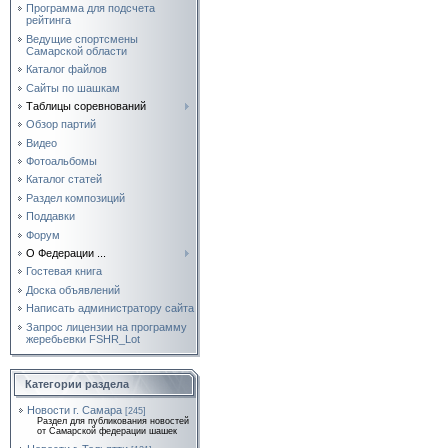
Программа для подсчета
рейтинга
Ведущие спортсмены
Самарской области
Каталог файлов
Сайты по шашкам
Таблицы соревнований
Обзор партий
Видео
Фотоальбомы
Каталог статей
Раздел композиций
Поддавки
Форум
О Федерации ...
Гостевая книга
Доска объявлений
Написать администратору сайта
Запрос лицензии на программу
жеребьевки FSHR_Lot
Категории раздела
Новости г. Самара
[245]
Раздел для публикования новостей
от Самарской федерации шашек