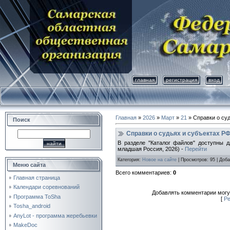
главная
регистрация
вход
Главная
»
2026
»
Март
»
21
» Справки о суд
Поиск
Справки о судьях и субъектах РФ
В разделе "Каталог файлов" доступны д
младшая Россия, 2026) -
Перейти
Категория
:
Новое на сайте
|
Просмотров
: 95 |
Доба
Меню сайта
Всего комментариев
:
0
Главная страница
Календари соревнований
Добавлять комментарии могу
Программа ToSha
[
Ре
Tosha_android
AnyLot - программа жеребьевки
MakeDoc