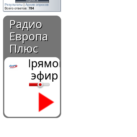
Результаты
|
Архив опросов
Всего ответов:
784
Радио
Европа
Плюс
Прямой
эфир
0:00