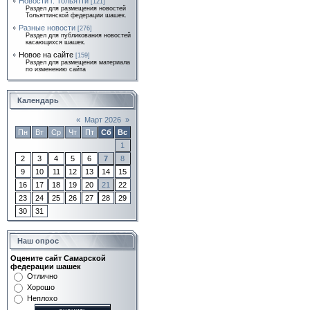
Новости г. Тольятти
[121]
Раздел для размещения новостей
Тольяттинской федерации шашек.
Разные новости
[276]
Раздел для публикования новостей
касающихся шашек.
Новое на сайте
[159]
Раздел для размещения материала
по изменению сайта
Календарь
«
Март 2026
»
Пн
Вт
Ср
Чт
Пт
Сб
Вс
1
2
3
4
5
6
7
8
9
10
11
12
13
14
15
16
17
18
19
20
21
22
23
24
25
26
27
28
29
30
31
Наш опрос
Оцените сайт Самарской
федерации шашек
Отлично
Хорошо
Неплохо