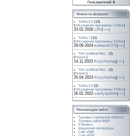
Пользователей:
0
Новое на форумах
ToSha 8.0
(13)
[
Обсуждение программы ToSha
]
23.02.2026
LRU
[
->>
]
ToSha 7
(11)
[
Обсуждение программы ToSha
]
29.09.2024
kotbarsik371
[
->>
]
The Unofficial Wor...
(2)
[
Разное
]
14.11.2023
Krzychumag
[
->>
]
The Unofficial Wor...
(2)
[
Разное
]
25.04.2023
Krzychumag
[
->>
]
ToSha 5.0
(5)
[
Обсуждение программы ToSha
]
16.02.2022
vasilydybinin
[
->>
]
Рекомендую зайти
Турниры Самарской области
Турниры сайта ФШР
S Modern
Шашечная литература
Сайт ИДФ
Сайт ФШР