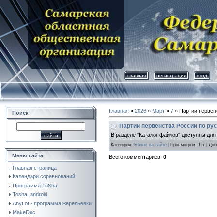
главная
регистрация
вход
Главная
»
2026
»
Март
»
7
» Партии первен
Поиск
Партии первенства России по ру
В разделе "Каталог файлов" доступны для
Категория
:
Новое на сайте
|
Просмотров
: 117 |
Доб
Меню сайта
Всего комментариев
:
0
Главная страница
Календари соревнований
Программа ToSha
Tosha_android
AnyLot - программа жеребьевки
MakeDoc