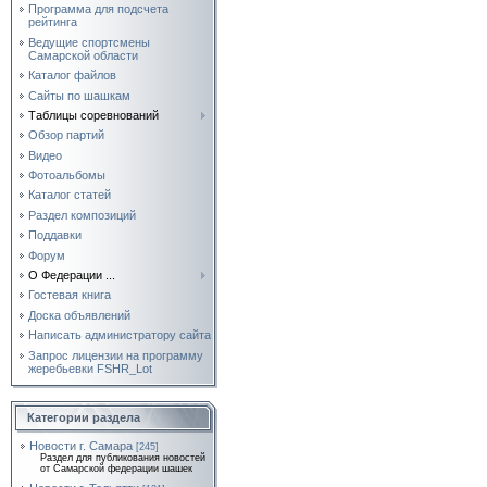
Программа для подсчета
рейтинга
Ведущие спортсмены
Самарской области
Каталог файлов
Сайты по шашкам
Таблицы соревнований
Обзор партий
Видео
Фотоальбомы
Каталог статей
Раздел композиций
Поддавки
Форум
О Федерации ...
Гостевая книга
Доска объявлений
Написать администратору сайта
Запрос лицензии на программу
жеребьевки FSHR_Lot
Категории раздела
Новости г. Самара
[245]
Раздел для публикования новостей
от Самарской федерации шашек