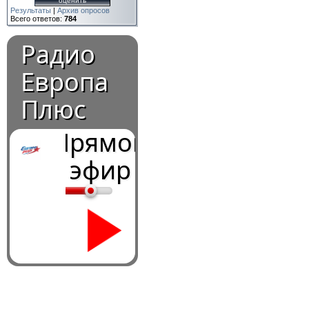
Результаты
|
Архив опросов
Всего ответов:
784
Радио
Европа
Плюс
Прямой
эфир
0:00