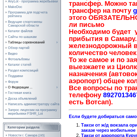
AnyLot - программа жеребьевки
трансфер. Можно та
MakeDoc
трансфер на почту
g
Программа для подсчета
этого ОБЯЗАТЕЛЬНО
рейтинга
Ведущие спортсмены
ли письмо
Самарской области
Необходимо будет у
Каталог файлов
Сайты по шашкам
прибытия в Самару.
Таблицы соревнований
железнодорожный во
Обзор партий
количество человек
Видео
То же самое и по за
Фотоальбомы
Каталог статей
выезжаете из Циолк
Раздел композиций
назначения (автово
Поддавки
аэропорт) общее ко
Форум
Все вопросы по тр
О Федерации ...
Гостевая книга
телефону
892701346
Доска объявлений
есть Вотсап).
Написать администратору сайта
Запрос лицензии на программу
жеребьевки FSHR_Lot
Если будете добираться сам
Такси от ж/д вокзала ор
Категории раздела
заказе через мобильное
Такси от аэропорта Куру
Новости г. Самара
[245]