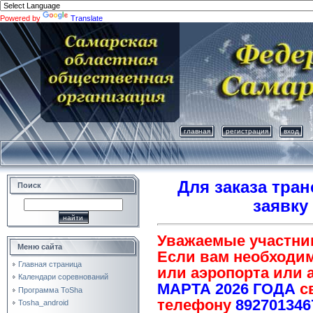
Powered by
Translate
главная
регистрация
вход
Для заказа тра
Поиск
заявку
Уважаемые участни
Меню сайта
Если вам необходим
Главная страница
или аэропорта или
Календари соревнований
МАРТА 2026 ГОДА
св
Программа ToSha
телефону
892701346
Tosha_android