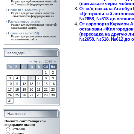
Раздел для публикования новостей
(при заказе через мобил
от Самарской федерации шашек
От ж/д вокзала Автобус
Новости г. Тольятти
[121]
«Центральный автовокз
Раздел для размещения новостей
Тольяттинской федерации шашек.
№2658, №518 до останов
Разные новости
[276]
От аэропорта Курумоч 
Раздел для публикования новостей
остановки «Жилгородок»
касающихся шашек.
(пересадка на другую л
Новое на сайте
[159]
Раздел для размещения материала
№2658, №518, №612 до о
по изменению сайта
Календарь
«
Август 2026
»
Пн
Вт
Ср
Чт
Пт
Сб
Вс
1
2
3
4
5
6
7
8
9
10
11
12
13
14
15
16
17
18
19
20
21
22
23
24
25
26
27
28
29
30
31
Наш опрос
Оцените сайт Самарской
федерации шашек
Отлично
Хорошо